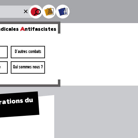
dicales
A
ntifascistes
D'autres combats
e
Qui sommes nous ?
rations du