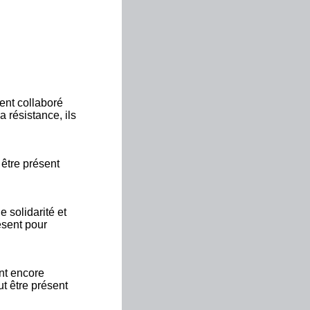
ent collaboré
 résistance, ils
 être présent
 solidarité et
ésent pour
ont encore
t être présent