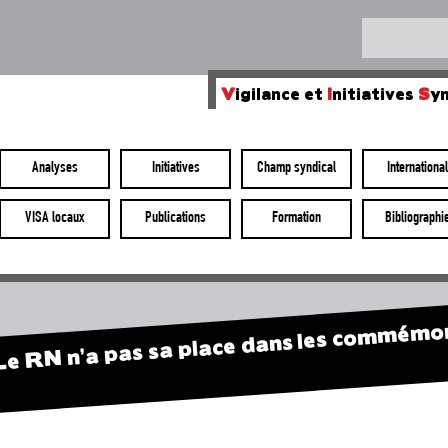
V
igilance et
I
nitiatives
S
yn
Analyses
Initiatives
Champ syndical
International
VISA locaux
Publications
Formation
Bibliographi
Le RN n’a pas sa place dans les commémo