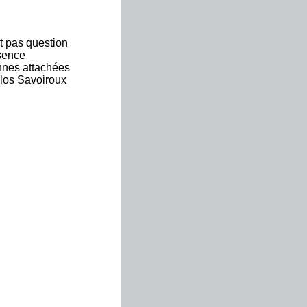
t pas question
sence
nnes attachées
clos Savoiroux