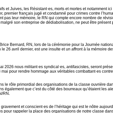
ifs et Juives, les Résistant·es, morts et mortes et notamment ic
er, premier français jugé et condamné pour crimes contre l’huma
ent pas leur mémoire, le RN qui compte encore nombre de révisi
malgré son entreprise de dédiabolisation, ne peut être présent 
Brice Bernard, RN, lors de la cérémonie pour la Journée nation
 le 26 avril dernier, est une insulte et un affront à la mémoire de
i 2026 nous militant·es syndical·es, antifascistes, seront prés
 mai pour rendre hommage aux véritables combattant·es contre 
s le rôle primordial des organisations de la classe ouvrière dans
s également que c’est du côté des bourreaux qu’étaient les aïe
FN/RN.
gravement et conscient·es de l’héritage qui est le nôtre aujourd
s pour rappeler la place des organisations de notre classe dan