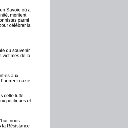
i en Savoie où a
nité, méritent
onnistes parmi
pour célébrer la
ale du souvenir
s victimes de la
ent·es aux
l’horreur nazie.
 cette lutte.
ux politiques et
’hui, nous
s la Résistance