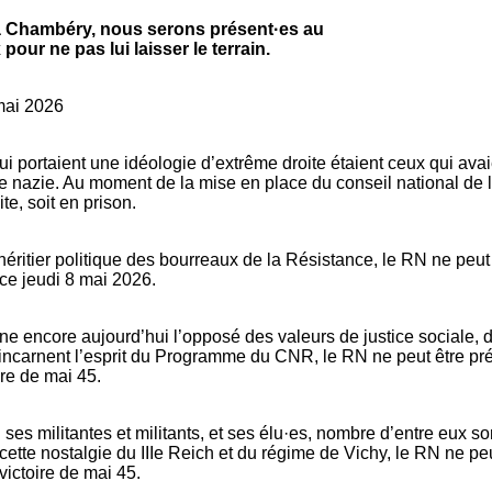
 à Chambéry, nous serons présent·es au
our ne pas lui laisser le terrain.
mai 2026
i portaient une idéologie d’extrême droite étaient ceux qui avai
 nazie. Au moment de la mise en place du conseil national de la
ite, soit en prison.
l’héritier politique des bourreaux de la Résistance, le RN ne peut
 ce jeudi 8 mai 2026.
rne encore aujourd’hui l’opposé des valeurs de justice sociale, de
i incarnent l’esprit du Programme du CNR, le RN ne peut être pr
ire de mai 45.
ses militantes et militants, et ses élu·es, nombre d’entre eux s
ette nostalgie du IIIe Reich et du régime de Vichy, le RN ne peu
victoire de mai 45.