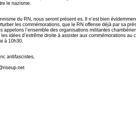
ntre le nazisme.
onnisme du RN, nous seront présent·es. Il n’est bien évidemmen
rturber les commémorations, que le RN offense déjà par sa pré
s appelons l’ensemble des organisations militantes chambérie
e les idées d’extrême droite à assister aux commémorations au 
ai à 10h30.
nc antifascistes,
3@riseup.net