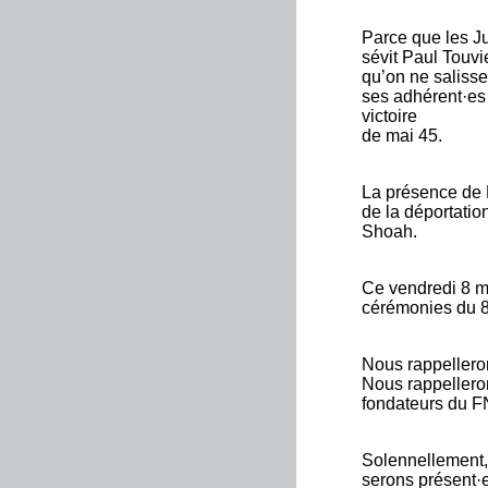
Parce que les Ju
sévit Paul Touvi
qu’on ne saliss
ses adhérent·es 
victoire
de mai 45.
La présence de 
de la déportation
Shoah.
Ce vendredi 8 ma
cérémonies du 8
Nous rappelleron
Nous rappelleron
fondateurs du 
Solennellement, 
serons présent·e