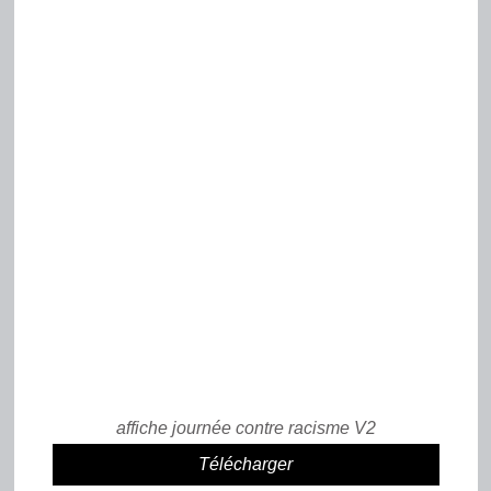
affiche journée contre racisme V2
Télécharger