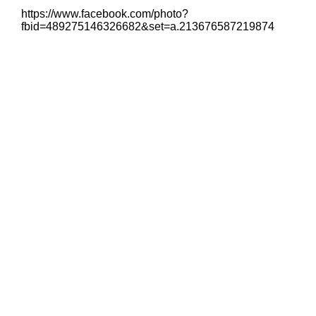
https://www.facebook.com/photo?
fbid=489275146326682&set=a.213676587219874