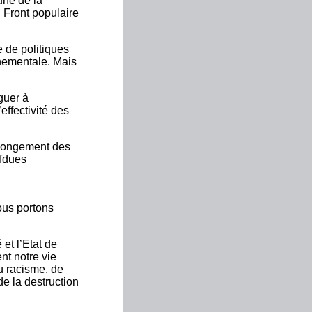
une de la
u Front populaire
e de politiques
nnementale. Mais
guer à
ffectivité des
rolongement des
fdues
ous portons
 et l’Etat de
nt notre vie
u racisme, de
de la destruction