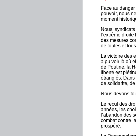
Face au danger 
pouvoir, nous n
moment historiqu
Nous, syndicats 
l’extrême droite 
des mesures conc
de toutes et tous
La victoire des
a pu voir là où 
de Poutine, la H
liberté est piéti
étranglés. Dans 
de solidarité, de 
Nous devons tout
Le recul des dro
années, les choi
l’abandon des s
combat contre la 
prospéré.