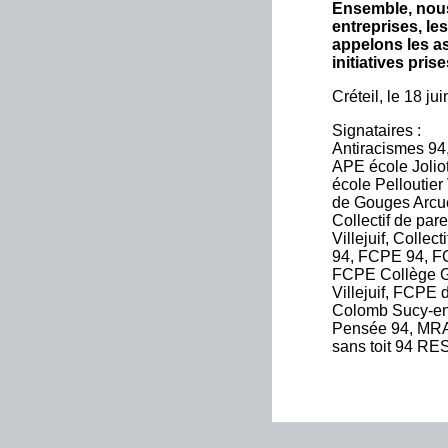
Ensemble, nous 
entreprises, le
appelons les as
initiatives pris
Créteil, le 18 ju
Signataires :
Antiracismes 94,
APE école Joliot
école Pelloutier
de Gouges Arcue
Collectif de par
Villejuif, Collec
94, FCPE 94, FC
FCPE Collège Gu
Villejuif, FCPE
Colomb Sucy-en
Pensée 94, MRAP
sans toit 94 R