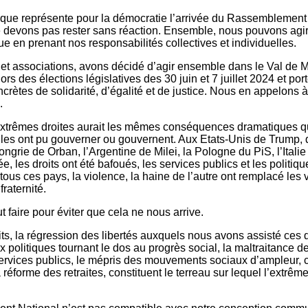
que représente pour la démocratie l’arrivée du Rassemblement
e devons pas rester sans réaction. Ensemble, nous pouvons agir
e en prenant nos responsabilités collectives et individuelles.
et associations, avons décidé d’agir ensemble dans le Val de M
lors des élections législatives des 30 juin et 7 juillet 2024 et po
rètes de solidarité, d’égalité et de justice. Nous en appelons à
.
 extrêmes droites aurait les mêmes conséquences dramatiques q
elles ont pu gouverner ou gouvernent. Aux Etats-Unis de Trump,
ongrie de Orban, l’Argentine de Milei, la Pologne du PiS, l’Italie
née, les droits ont été bafoués, les services publics et les politiq
tous ces pays, la violence, la haine de l’autre ont remplacé les v
fraternité.
 faire pour éviter que cela ne nous arrive.
its, la régression des libertés auxquels nous avons assisté ces 
x politiques tournant le dos au progrès social, la maltraitance d
ervices publics, le mépris des mouvements sociaux d’ampleur,
réforme des retraites, constituent le terreau sur lequel l’extrême