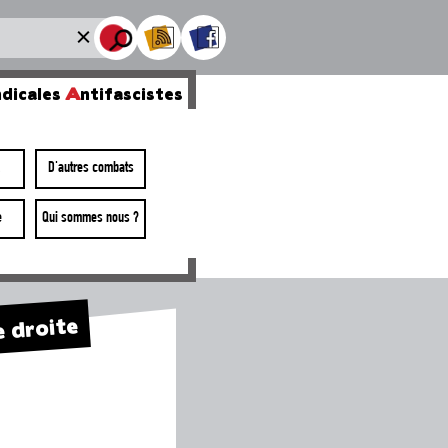
dicales
A
ntifascistes
D'autres combats
e
Qui sommes nous ?
e droite