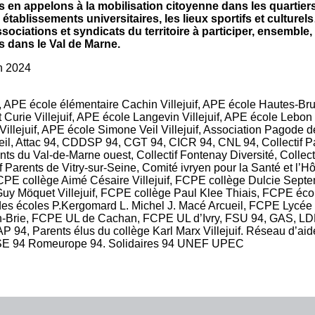
en appelons à la mobilisation citoyenne dans les quartiers
s établissements universitaires, les lieux sportifs et cultur
sociations et syndicats du territoire à participer, ensemble, 
es dans le Val de Marne.
in 2024
 APE école élémentaire Cachin Villejuif, APE école Hautes-Bruy
 Curie Villejuif, APE école Langevin Villejuif, APE école Lebon 
 Villejuif, APE école Simone Veil Villejuif, Association Pagode 
il, Attac 94, CDDSP 94, CGT 94, CICR 94, CNL 94, Collectif Pa
ents du Val-de-Marne ouest, Collectif Fontenay Diversité, Collect
tif Parents de Vitry-sur-Seine, Comité ivryen pour la Santé et l’Hô
PE collège Aimé Césaire Villejuif, FCPE collège Dulcie Septe
y Möquet Villejuif, FCPE collège Paul Klee Thiais, FCPE éc
 des écoles P.Kergomard L. Michel J. Macé Arcueil, FCPE Lycée
-Brie, FCPE UL de Cachan, FCPE UL d’Ivry, FSU 94, GAS, LDH
 94, Parents élus du collège Karl Marx Villejuif. Réseau d’aid
ESE 94 Romeurope 94. Solidaires 94 UNEF UPEC