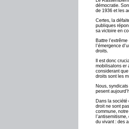
Le Rassemblemen
démocratie. Son 
de 1936 et les a
Certes, la défai
publiques répond
sa victoire en c
Battre l’extrême
l’émergence d’un
droits.
Il est donc cruc
mobilisalons er
considerant que
droits sont les 
Nous, syndicats
pesent aujourd’hu
Dans la société q
droit ne sont pa
commune, notre 
l’antisemitisme,
du vivant : des 