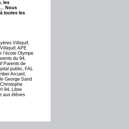
, les
els… Nous
à toutes les
ères Villejuif,
Villejuif, APE
de l’école Olympe
rents du 94,
if Parents de
pital public, FAL
mber Arcueil,
ole George Sand
 Christophe
 94, Libre
e aux élèves