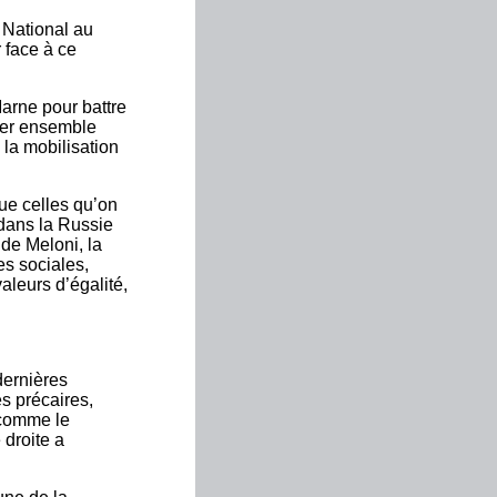
 National au
 face à ce
arne pour battre
rter ensemble
 la mobilisation
ue celles qu’on
 dans la Russie
 de Meloni, la
ues sociales,
aleurs d’égalité,
dernières
es précaires,
 comme le
 droite a