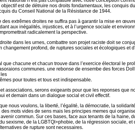
t National n’est pas compatible avec notre conception comm
objectif est de détruire nos droits fondamentaux, les conquis d
cquis du Conseil National de la Résistance de 1944.
te des extrêmes droites ne suffira pas à garantir la mise en œuvr
ant aux inégalités, injustices, et à l’urgence sociale et enviro
ompromettrait radicalement la perspective.
 droite dans les urnes, combattre son projet raciste doit se conju
 changement profond, de ruptures sociales et écologiques et d’e
ial que chacune et chacun trouve dans l’exercice électoral le p
 asoraions communes. une rebonse de ensembe des forces Doll
 les
mêmes pour toutes et tous est indispensable.
 et associations, serons exigeants pour que les reponses que n
i et demain dans un dialogue social et civil effectif.
ue nous voulons, la liberté, l’égalité, la démocratie, la solidarité
s des mots vides de sens mais les principes memes qui organise
avenir commun. Sur ces bases, face aux tenants de la haine, d
 du sexisme, de la LGBTQI+phobie, de la régression sociale, et 
alternatives de rupture sont necessaires.