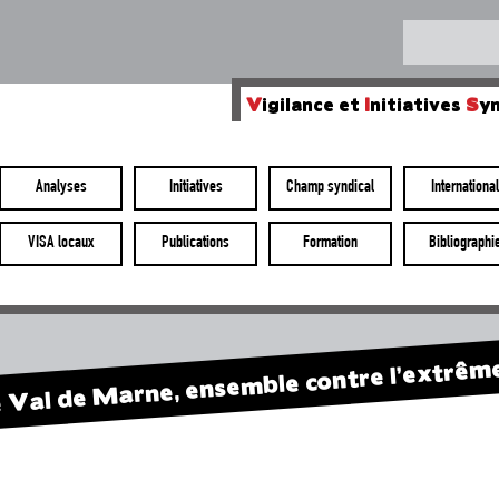
V
igilance et
I
nitiatives
S
yn
Analyses
Initiatives
Champ syndical
International
VISA locaux
Publications
Formation
Bibliographi
 Val de Marne, ensemble contre l’extrêm