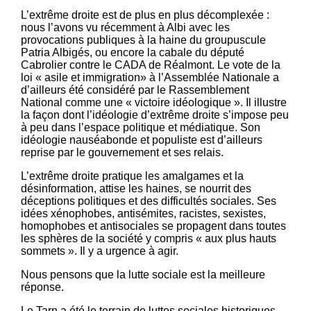
L’extrême droite est de plus en plus décomplexée :
nous l’avons vu récemment à Albi avec les
provocations publiques à la haine du groupuscule
Patria Albigés, ou encore la cabale du député
Cabrolier contre le CADA de Réalmont. Le vote de la
loi « asile et immigration» à l’Assemblée Nationale a
d’ailleurs été considéré par le Rassemblement
National comme une « victoire idéologique ». Il illustre
la façon dont l’idéologie d’extrême droite s’impose peu
à peu dans l’espace politique et médiatique. Son
idéologie nauséabonde et populiste est d’ailleurs
reprise par le gouvernement et ses relais.
L’extrême droite pratique les amalgames et la
désinformation, attise les haines, se nourrit des
déceptions politiques et des difficultés sociales. Ses
idées xénophobes, antisémites, racistes, sexistes,
homophobes et antisociales se propagent dans toutes
les sphères de la société y compris « aux plus hauts
sommets ». Il y a urgence à agir.
Nous pensons que la lutte sociale est la meilleure
réponse.
Le Tarn a été le terrain de luttes sociales historiques