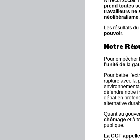
Ni recul social,
prend toutes se
travailleurs ne
néolibéralisme
Les résultats du
pouvoir
.
Notre Répu
Pour empêcher l
l’unité de la g
Pour battre l’ex
rupture avec la 
environnementale
défendre notre in
débat en profond
alternative durab
Quant au gouver
chômage
et à 
publique.
La CGT appelle 