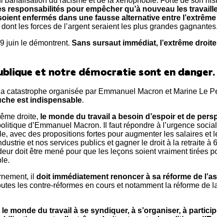
 ni banalisation du racisme et de la xénophobie. Forte de son his
s responsabilités pour empêcher qu’à nouveau les travaille
 soient enfermés dans une fausse alternative entre l’extrême 
, dont les forces de l’argent seraient les plus grandes gagnantes
 9 juin le démontrent.
Sans sursaut immédiat, l’extrême droite
blique et notre démocratie sont en danger
a catastrophe organisée par Emmanuel Macron et Marine Le Pe
auche est indispensable
.
trême droite,
le monde du travail a besoin d’espoir et de pers
politique d’Emmanuel Macron. Il faut répondre à l’urgence social
, avec des propositions fortes pour augmenter les salaires et 
dustrie et nos services publics et gagner le droit à la retraite à
eur doit être mené pour que les leçons soient vraiment tirées po
le.
nement, il
doit immédiatement renoncer à sa réforme de l’a
toutes les contre-réformes en cours et notamment la réforme de l
le monde du travail à se syndiquer, à s’organiser, à particip