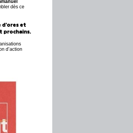
’Emmanuel
mbler dès ce
 d’ores et
et prochains.
ganisations
on d’action