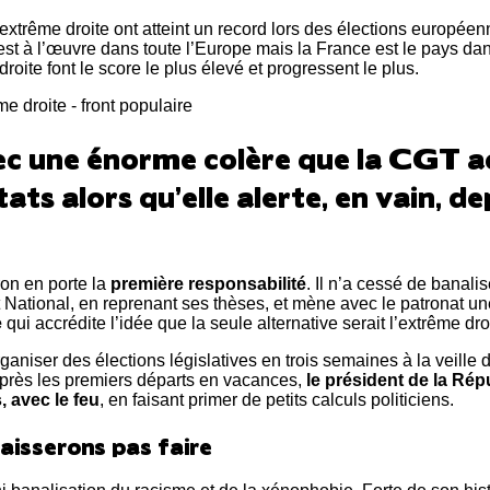
l’extrême droite ont atteint un record lors des élections européen
st à l’œuvre dans toute l’Europe mais la France est le pays dan
droite font le score le plus élevé et progressent le plus.
ec une énorme colère que la CGT ac
tats alors qu’elle alerte, en vain, d
n en porte la
première responsabilité
. Il n’a cessé de banalis
ational, en reprenant ses thèses, et mène avec le patronat u
e
qui accrédite l’idée que la seule alternative serait l’extrême dro
ganiser des élections législatives en trois semaines à la veille
près les premiers départs en vacances,
le président de la Rép
, avec le feu
, en faisant primer de petits calculs politiciens.
laisserons pas faire