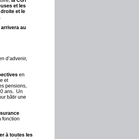
toire,
la CGT
uses et les
droite et le
.
 arrivera au
.
n d’advenir,
pectives
en
e et
les pensions,
 60 ans. Un
ur bâtir une
ssurance
a fonction
er à toutes les