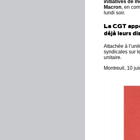
initiatives de 
Macron
, en com
lundi soir.
La CGT appel
déjà leurs di
Attachée à l’uni
syndicales sur l
unitaire.
Montreuil, 10 ju