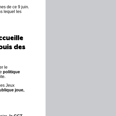
nes de ce 9 juin.
s lequel les
cueille
epuis des
er le
ne
politique
ite.
 des Jeux
ublique joue,