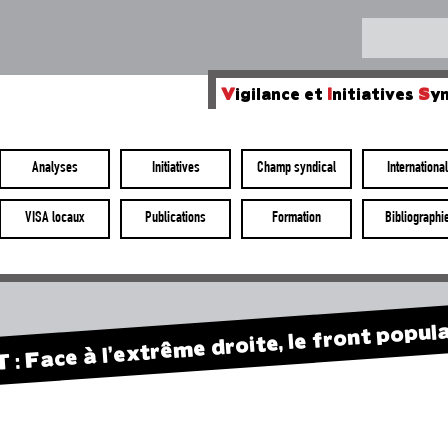
V
igilance et
I
nitiatives
S
yn
Analyses
Initiatives
Champ syndical
International
VISA locaux
Publications
Formation
Bibliographi
: Face à l’extrême droite, le front popula