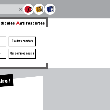
dicales
A
ntifascistes
D'autres combats
e
Qui sommes nous ?
ire !